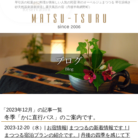
琴引浜の松葉がに料理が美味しい人気の民宿 和のオーベルジュまつつる 琴引浜鳴き
砂天然温泉源泉掛流し露天風呂の宿（丹後半島網野町）
Reservation
MENU
閉
トップページ
じ
お料理
る
レストラン
天然温泉/館内
アクセス/観光
ブログ
English
閉じる
「2023年12月」の記事一覧
冬季「かに直行バス」のご案内です。
2023-12-20（水）|
お宿情報
|
まつつるの新着情報です！
|
まつつる宿泊プランの紹介です。
|
丹後の四季を感じて下