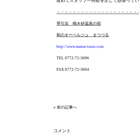
改めてスタッフ一同襟を正して頑張ってい
－・－・－・－・－・－・－・－・－・－・
琴引浜 鳴き砂温泉の宿
和のオーベルジュ まつつる
http://www.matsu-tsuru.com
TEL 0772-72-3696
FAX 0772-72-3604
« 前の記事へ
コメント