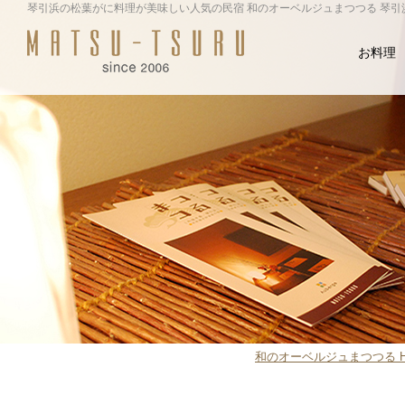
琴引浜の松葉がに料理が美味しい人気の民宿 和のオーベルジュまつつる 琴
お料理
和のオーベルジュまつつる H