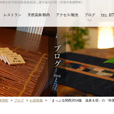
引浜鳴き砂天然温泉源泉掛流し露天風呂の宿（丹後半島網野町）
07
レストラン
天然温泉/館内
アクセス/観光
ブログ
TEL
OME
ブログ
お宿情報
「まっぷる関西2014版 温泉＆宿」の「特