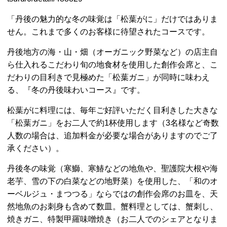
「丹後の魅力的な冬の味覚は「松葉がに」だけではありま
せん。これまで多くのお客様に待望されたコースです。
丹後地方の海・山・畑（オーガニック野菜など）の店主自
ら仕入れるこだわり旬の地食材を使用した創作会席と、こ
だわりの目利きで見極めた「松葉ガニ」が同時に味わえ
る、『冬の丹後味わいコース』です。
松葉がに料理には、毎年ご好評いただく目利きした大きな
「松葉ガニ」をお二人で約1杯使用します（3名様など奇数
人数の場合は、追加料金が必要な場合がありますのでご了
承ください）。
丹後冬の味覚（寒鰤、寒鰆などの地魚や、聖護院大根や海
老芋、雪の下の白菜などの地野菜）を使用した、「和のオ
ーベルジュ・まつつる」ならではの創作会席のお皿を、天
然地魚のお刺身も含めて数皿。蟹料理としては、蟹刺し、
焼きガニ、特製甲羅味噌焼き（お二人でのシェアとなりま