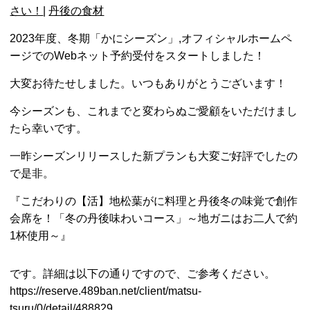
さい！
|
丹後の食材
2023年度、冬期「かにシーズン」,
オフィシャルホームペ
ージでのWebネット予約受付をスタートしました！
大変お待たせしました。いつもありがとうございます！
今シーズンも、これまでと変わらぬご愛顧をいただけまし
たら幸いです。
一昨シーズンリリースした新プランも大変ご好評でしたの
で是非。
『こだわりの【活】地松葉がに料理と丹後冬の味覚で創作
会席を！「冬の丹後味わいコース」～地ガニはお二人で約
1杯使用～』
です。詳細は以下の通りですので、ご参考ください。
https://reserve.489ban.net/client/matsu-
tsuru/0/detail/488829