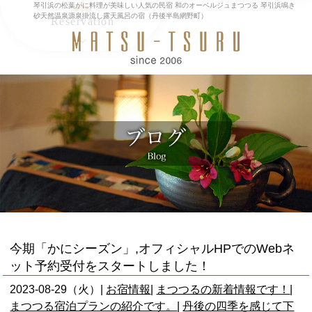
琴引浜の松葉がに料理が美味しい人気の民宿 和のオーベルジュまつつる 琴引浜鳴き
砂天然温泉源泉掛流し露天風呂の宿（丹後半島網野町）
Reservation
MENU
閉
トップページ
じ
お料理
る
レストラン
天然温泉/館内
アクセス/観光
ブログ
English
閉じる
今期「かにシーズン」,オフィシャルHPでのWebネ
ット予約受付をスタートしました！
2023-08-29（火）|
お宿情報
|
まつつるの新着情報です！
|
まつつる宿泊プランの紹介です。
|
丹後の四季を感じて下