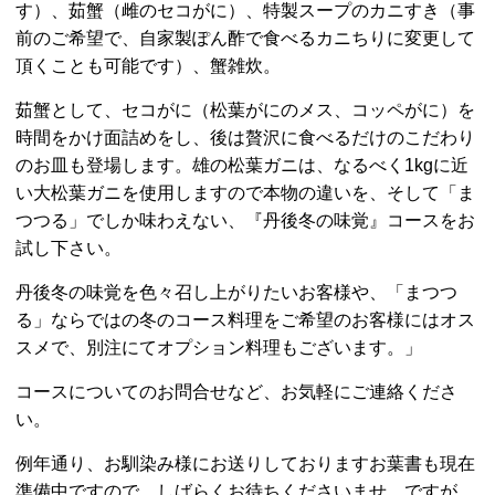
す）、茹蟹（雌のセコがに）、特製スープのカニすき（事
前のご希望で、自家製ぽん酢で食べるカニちりに変更して
頂くことも可能です）、蟹雑炊。
茹蟹として、セコがに（松葉がにのメス、コッペがに）を
時間をかけ面詰めをし、後は贅沢に食べるだけのこだわり
のお皿も登場します。雄の松葉ガニは、なるべく1kgに近
い大松葉ガニを使用しますので本物の違いを、そして「ま
つつる」でしか味わえない、『丹後冬の味覚』コースをお
試し下さい。
丹後冬の味覚を色々召し上がりたいお客様や、「まつつ
る」ならではの冬のコース料理をご希望のお客様にはオス
スメで、別注にてオプション料理もございます。」
コースについてのお問合せなど、お気軽にご連絡くださ
い。
例年通り、お馴染み様にお送りしておりますお葉書も現在
準備中ですので、しばらくお待ちくださいませ。ですが、