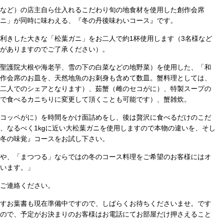
など）の店主自ら仕入れるこだわり旬の地食材を使用した創作会席
ニ」が同時に味わえる、『冬の丹後味わいコース』です。
利きした大きな「松葉ガニ」をお二人で約1杯使用します（3名様など
がありますのでご了承ください）。
聖護院大根や海老芋、雪の下の白菜などの地野菜）を使用した、「和
作会席のお皿を、天然地魚のお刺身も含めて数皿。蟹料理としては、
二人でのシェアとなります）、茹蟹（雌のセコがに）、特製スープの
で食べるカニちりに変更して頂くことも可能です）、蟹雑炊。
コッペがに）を時間をかけ面詰めをし、後は贅沢に食べるだけのこだ
、なるべく1kgに近い大松葉ガニを使用しますので本物の違いを、そし
冬の味覚』コースをお試し下さい。
や、「まつつる」ならではの冬のコース料理をご希望のお客様にはオ
います。」
ご連絡ください。
すお葉書も現在準備中ですので、しばらくお待ちくださいませ。です
ので、予定がお決まりのお客様はお電話にてお部屋だけ押さえること