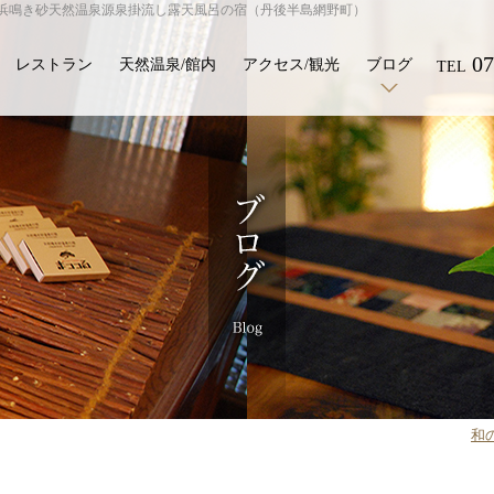
引浜鳴き砂天然温泉源泉掛流し露天風呂の宿（丹後半島網野町）
07
レストラン
天然温泉/館内
アクセス/観光
ブログ
TEL
和