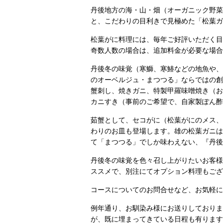
丹後地方の海・山・畑（オーガニック野菜
と、こだわりの目利きで見極めた「松葉ガ
松葉がに料理には、毎年ご好評いただく目
奇数人数の場合は、追加料金が必要な場合
丹後冬の味覚（寒鰤、寒鰆などの地魚や、
のオーベルジュ・まつつる」ならではの創
蟹刺し、焼きガニ、特製甲羅味噌焼き（お
カニすき（事前のご希望で、自家製ぽん酢
茹蟹として、セコがに（松葉がにのメス、
わりのお皿も登場します。雄の松葉ガニは
て「まつつる」でしか味わえない、『丹後
丹後冬の味覚を色々召し上がりたいお客様
ススメで、別注にてオプション料理もござ
コースについてのお問合せなど、お気軽に
例年通り、お馴染み様にお送りしておりま
が、既に埋まってきている日程も有ります