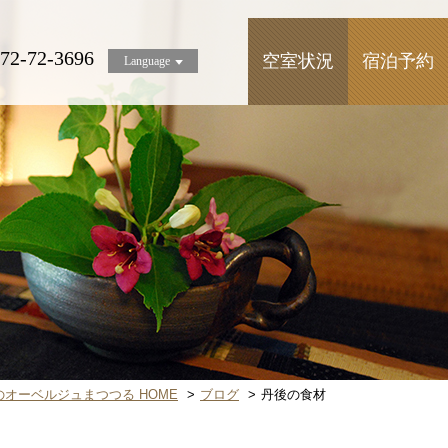
72-72-3696
空室状況
宿泊予約
Language
のオーベルジュまつつる HOME
ブログ
丹後の食材