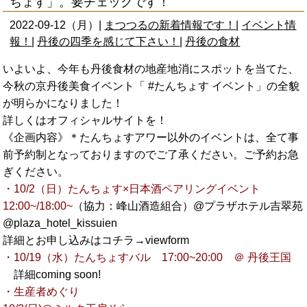
ちょす」。要チェックです！
2022-09-12（月）|
まつつるの新着情報です！
|
イベント情
報！
|
丹後の四季を感じて下さい！
|
丹後の食材
いよいよ、今年も丹後食材の地産地消にスポットを当てた、
今秋の京丹後美食イベント「
#たんちょす
イベント」の全貌
が明らかになりました！
詳しくはオフィシャルサイトを！
《企画内容》＊たんちょすアワー以外のイベントは、全て事
前予約制となっておりますのでご了承ください。ご予約お急
ぎください。
・10/2（日）たんちょす×日本酒ペアリングイベント
12:00~/18:00~
（協力：峰山酒造組合）@プラザホテル吉翠苑
@plaza_hotel_kissuien
詳細とお申し込みはコチラ→
viewform
・10/19（水）たんちょすバル 17:00~20:00 ＠ 丹後王国
詳細coming soon!
・生産者めぐり