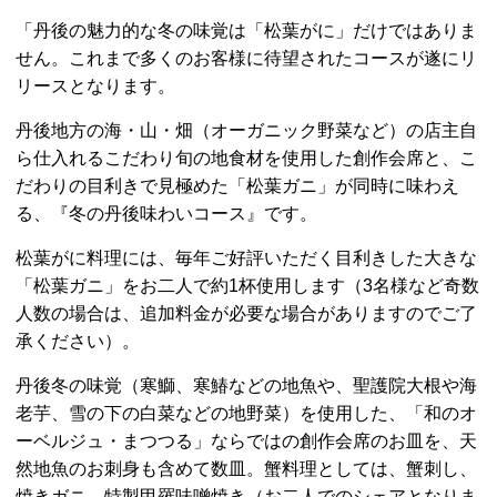
「丹後の魅力的な冬の味覚は「松葉がに」だけではありま
せん。これまで多くのお客様に待望されたコースが遂にリ
リースとなります。
丹後地方の海・山・畑（オーガニック野菜など）の店主自
ら仕入れるこだわり旬の地食材を使用した創作会席と、こ
だわりの目利きで見極めた「松葉ガニ」が同時に味わえ
る、『冬の丹後味わいコース』です。
松葉がに料理には、毎年ご好評いただく目利きした大きな
「松葉ガニ」をお二人で約1杯使用します（3名様など奇数
人数の場合は、追加料金が必要な場合がありますのでご了
承ください）。
丹後冬の味覚（寒鰤、寒鰆などの地魚や、聖護院大根や海
老芋、雪の下の白菜などの地野菜）を使用した、「和のオ
ーベルジュ・まつつる」ならではの創作会席のお皿を、天
然地魚のお刺身も含めて数皿。蟹料理としては、蟹刺し、
焼きガニ、特製甲羅味噌焼き（お二人でのシェアとなりま