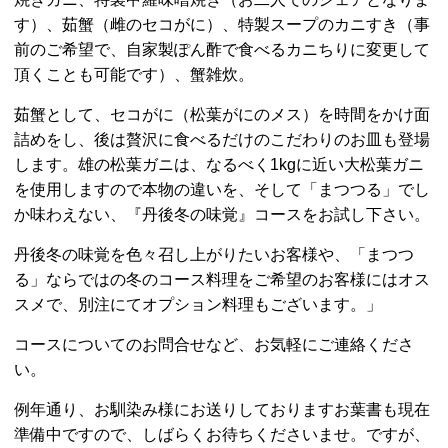
す）、茹蟹（雌のセコがに）、特製スープのカニすき（事
前のご希望で、自家製ぽん酢で食べるカニちりに変更して
頂くことも可能です）、蟹雑炊。
茹蟹として、セコがに（松葉がにのメス）を時間をかけ面
詰めをし、後は贅沢に食べるだけのこだわりのお皿も登場
します。雄の松葉ガニは、なるべく1kgに近い大松葉ガニ
を使用しますので本物の違いを、そして「まつつる」でし
か味わえない、『丹後冬の味覚』コースをお試し下さい。
丹後冬の味覚を色々召し上がりたいお客様や、「まつつ
る」ならではの冬のコース料理をご希望のお客様にはオス
スメで、別注にてオプション料理もございます。」
コースについてのお問合せなど、お気軽にご連絡くださ
い。
例年通り、お馴染み様にお送りしておりますお葉書も現在
準備中ですので、しばらくお待ちくださいませ。ですが、