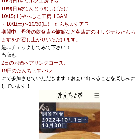
10/2(日)＠ミルク工房そら
10/9(日)@てんとうむしばたけ
10/15(土)＠へしこ工房HISAMI
・10/1(土)〜10/30(日) たんちょすアワー
期間中、丹後の飲食店や旅館など各店舗のオリジナルたんち
ょすをお召し上がりいただけます。
是非チェックしてみて下さい！
当店も、
2日の地酒ペアリングコース
、
19日のたんちょすバル
にて参加させていただきます！お会い出来ることを楽しみに
しています！