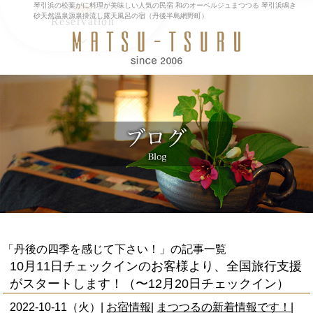
琴引浜の松葉がに料理が美味しい人気の民宿 和のオーベルジュまつつる 琴引浜鳴き
砂天然温泉源泉掛流し露天風呂の宿（丹後半島網野町）
Reservation
MENU
閉
トップページ
じ
お料理
る
レストラン
天然温泉/館内
アクセス/観光
ブログ
English
閉じる
「丹後の四季を感じて下さい！」の記事一覧
10月11日チェックインのお客様より、全国旅行支援
がスタートします！（〜12月20日チェックイン）
2022-10-11（火）|
お宿情報
|
まつつるの新着情報です！
|